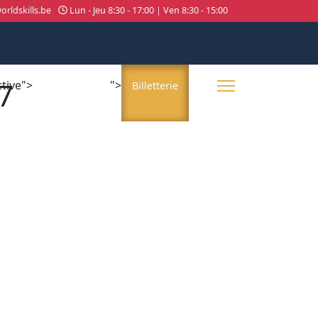
rldskills.be
Lun - Jeu 8:30 - 17:00 | Ven 8:30 - 15:00
7
ctive">
">
About us
Billetterie