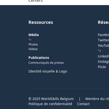
Centers
Ressources
Rése
Média
Faceb
">
Twitter
Photos
YouTu
Vidéos
">
Linked
Publications
Insta
Communiqués de presse
Flickr
Identité visuelle & Logo
© 2025 WorldSkills Belgium
|
Membre du rés
Politique de confidentialité
Contact