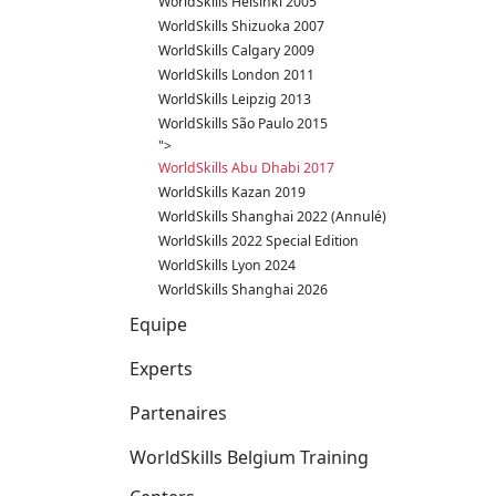
WorldSkills Helsinki 2005
WorldSkills Shizuoka 2007
WorldSkills Calgary 2009
WorldSkills London 2011
WorldSkills Leipzig 2013
WorldSkills São Paulo 2015
">
WorldSkills Abu Dhabi 2017
WorldSkills Kazan 2019
WorldSkills Shanghai 2022 (Annulé)
WorldSkills 2022 Special Edition
WorldSkills Lyon 2024
WorldSkills Shanghai 2026
Equipe
Experts
Partenaires
WorldSkills Belgium Training