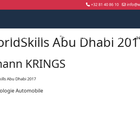
+32 81 40 86 10
info@wo
rldSkills Abu Dhabi 201
">
a
Compétition nationale
WorldSkills Shanghai 2026
hann KRINGS
ills Abu Dhabi 2017
ologie Automobile