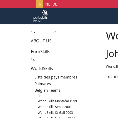
Sélectionnez votre langue
FR
NL
DE
Wo
">
Accueil
Startech's Days
">
ABOUT US
Jo
EuroSkills
">
WorldSk
WorldSkills
Techn
Liste des pays membres
Palmarès
Belgian Teams
">
WorldSkills Montréal 1999
WorldSkills Séoul 2001
WorldSkills St-Gall 2003