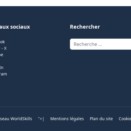
aux sociaux
Rechercher
Rechercher
ook
 - X
be
In
gram
eau WorldSkills
">
|
Mentions légales
Plan du site
Cooki