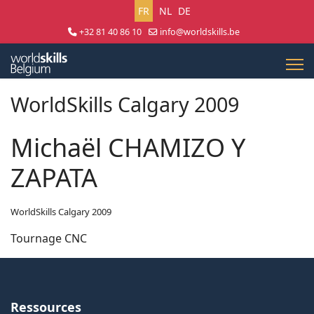
Sélectionnez votre langue
FR
NL
DE
+32 81 40 86 10
info@worldskills.be
Lun - Jeu 8:30 - 17:00 | Ven 8:30 - 15:00
WorldSkills Calgary 2009
Michaël CHAMIZO Y
ZAPATA
WorldSkills Calgary 2009
Tournage CNC
Ressources