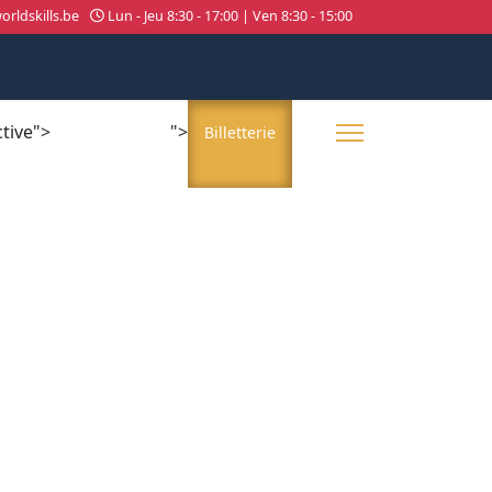
rldskills.be
Lun - Jeu 8:30 - 17:00 | Ven 8:30 - 15:00
ctive">
">
About us
Billetterie