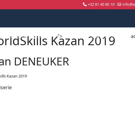
+32 81 40 86 10
info@wo
rldSkills Kazan 2019
">
a
Compétition nationale
WorldSkills Shanghai 2026
lan DENEUKER
ills Kazan 2019
serie