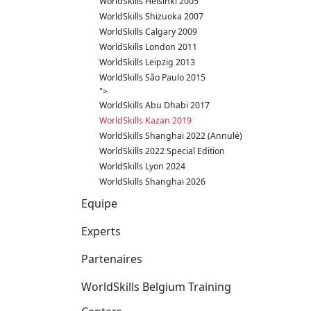
WorldSkills Helsinki 2005
WorldSkills Shizuoka 2007
WorldSkills Calgary 2009
WorldSkills London 2011
WorldSkills Leipzig 2013
WorldSkills São Paulo 2015
">
WorldSkills Abu Dhabi 2017
WorldSkills Kazan 2019
WorldSkills Shanghai 2022 (Annulé)
WorldSkills 2022 Special Edition
WorldSkills Lyon 2024
WorldSkills Shanghai 2026
Equipe
Experts
Partenaires
WorldSkills Belgium Training