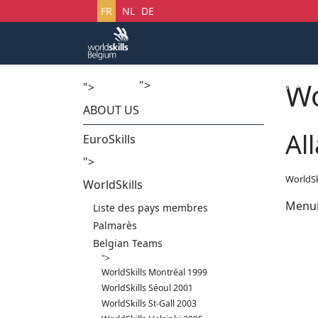
Sélectionnez votre langue
FR
NL
DE
Wo
">
Accueil
Startech's Days
">
ABOUT US
Al
EuroSkills
">
WorldSk
WorldSkills
Menui
Liste des pays membres
Palmarès
Belgian Teams
">
WorldSkills Montréal 1999
WorldSkills Séoul 2001
WorldSkills St-Gall 2003