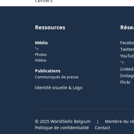
Centers
Ressources
Rése
Média
Faceb
">
Twitter
Photos
YouTu
Vidéos
">
Linked
Publications
Insta
Communiqués de presse
Flickr
Identité visuelle & Logo
© 2025 WorldSkills Belgium
|
Membre du rés
Politique de confidentialité
Contact