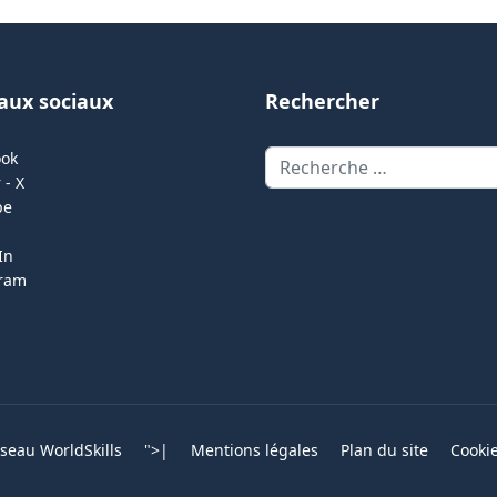
aux sociaux
Rechercher
Rechercher
ook
 - X
be
In
gram
eau WorldSkills
">
|
Mentions légales
Plan du site
Cooki