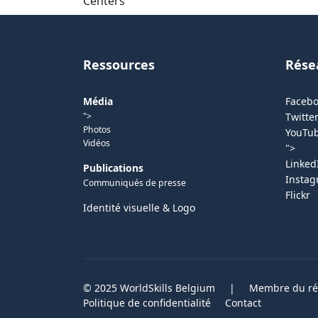
Centers
Ressources
Rése
Média
Faceb
">
Twitter
Photos
YouTu
Vidéos
">
Linked
Publications
Insta
Communiqués de presse
Flickr
Identité visuelle & Logo
© 2025 WorldSkills Belgium
|
Membre du rés
Politique de confidentialité
Contact