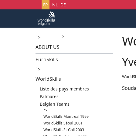
Sélectionnez votre langue
FR
NL
DE
Wo
">
Accueil
Startech's Days
">
ABOUT US
Yv
EuroSkills
">
WorldSk
WorldSkills
Soud
Liste des pays membres
Palmarès
Belgian Teams
">
WorldSkills Montréal 1999
WorldSkills Séoul 2001
WorldSkills St-Gall 2003