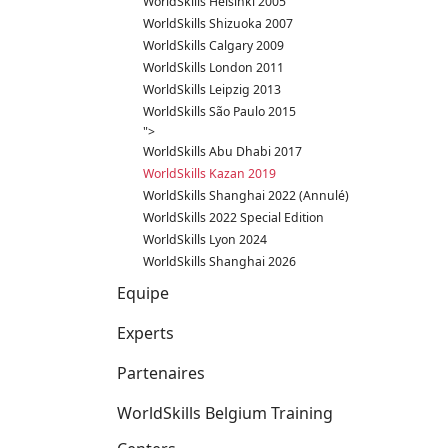
WorldSkills Helsinki 2005
WorldSkills Shizuoka 2007
WorldSkills Calgary 2009
WorldSkills London 2011
WorldSkills Leipzig 2013
WorldSkills São Paulo 2015
">
WorldSkills Abu Dhabi 2017
WorldSkills Kazan 2019
WorldSkills Shanghai 2022 (Annulé)
WorldSkills 2022 Special Edition
WorldSkills Lyon 2024
WorldSkills Shanghai 2026
Equipe
Experts
Partenaires
WorldSkills Belgium Training