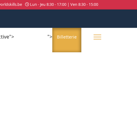
rldskills.be
Lun - Jeu 8:30 - 17:00 | Ven 8:30 - 15:00
ctive">
">
About us
Billetterie