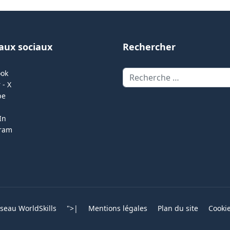
aux sociaux
Rechercher
Rechercher
ook
 - X
be
In
gram
eau WorldSkills
">
|
Mentions légales
Plan du site
Cooki