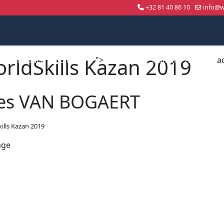
+32 81 40 86 10
info@wo
rldSkills Kazan 2019
">
a
Compétition nationale
WorldSkills Shanghai 2026
es VAN BOGAERT
ills Kazan 2019
age