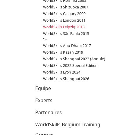
WorldSkills Helsinki 2005
WorldSkills Shizuoka 2007
WorldSkills Calgary 2009
WorldSkills London 2011
WorldSkills Leipzig 2013
WorldSkills São Paulo 2015
">
WorldSkills Abu Dhabi 2017
WorldSkills Kazan 2019
WorldSkills Shanghai 2022 (Annulé)
WorldSkills 2022 Special Edition
WorldSkills Lyon 2024
WorldSkills Shanghai 2026
Equipe
Experts
Partenaires
WorldSkills Belgium Training