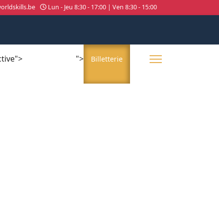
rldskills.be
Lun - Jeu 8:30 - 17:00 | Ven 8:30 - 15:00
ctive">
">
About us
Billetterie