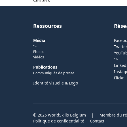
Centers
Ressources
Rése
Média
Faceb
">
Twitter
Photos
YouTu
Vidéos
">
Linked
Publications
Insta
Communiqués de presse
Flickr
Identité visuelle & Logo
© 2025 WorldSkills Belgium
|
Membre du rés
Politique de confidentialité
Contact