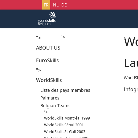
Sélectionnez votre langue
FR
NL
DE
Wo
">
Accueil
Startech's Days
">
ABOUT US
La
EuroSkills
">
WorldSk
WorldSkills
Infog
Liste des pays membres
Palmarès
Belgian Teams
">
WorldSkills Montréal 1999
WorldSkills Séoul 2001
WorldSkills St-Gall 2003