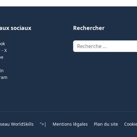
aux sociaux
Rechercher
Rechercher
ook
 - X
be
In
gram
eau WorldSkills
">
|
Mentions légales
Plan du site
Cooki