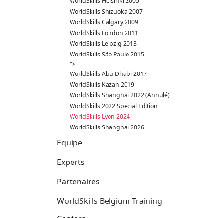
WorldSkills Helsinki 2005
WorldSkills Shizuoka 2007
WorldSkills Calgary 2009
WorldSkills London 2011
WorldSkills Leipzig 2013
WorldSkills São Paulo 2015
">
WorldSkills Abu Dhabi 2017
WorldSkills Kazan 2019
WorldSkills Shanghai 2022 (Annulé)
WorldSkills 2022 Special Edition
WorldSkills Lyon 2024
WorldSkills Shanghai 2026
Equipe
Experts
Partenaires
WorldSkills Belgium Training