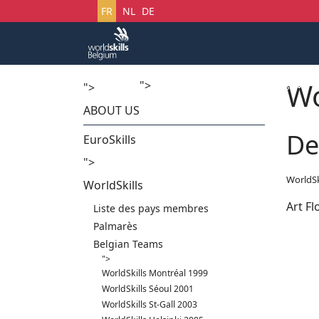
Sélectionnez votre langue
FR
NL
DE
Wo
">
Accueil
Startech's Days
">
ABOUT US
De
EuroSkills
">
WorldSk
WorldSkills
Art Fl
Liste des pays membres
Palmarès
Belgian Teams
">
WorldSkills Montréal 1999
WorldSkills Séoul 2001
WorldSkills St-Gall 2003