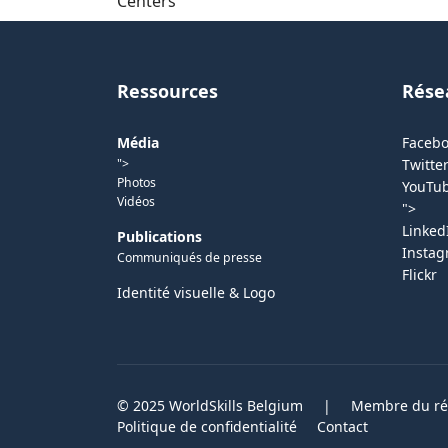
Centers
Ressources
Rése
Média
Faceb
">
Twitter
Photos
YouTu
Vidéos
">
Linked
Publications
Insta
Communiqués de presse
Flickr
Identité visuelle & Logo
© 2025 WorldSkills Belgium
|
Membre du rés
Politique de confidentialité
Contact