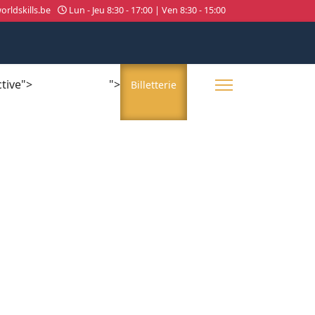
rldskills.be
Lun - Jeu 8:30 - 17:00 | Ven 8:30 - 15:00
ctive">
">
About us
Billetterie