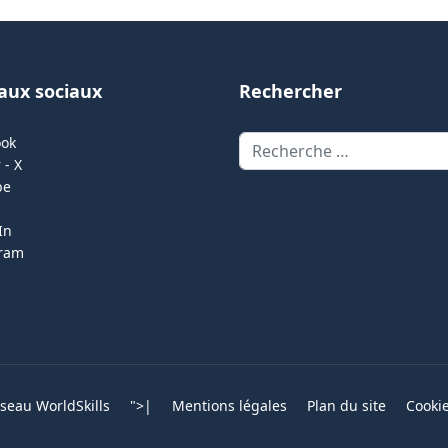
aux sociaux
Rechercher
Rechercher
ook
 - X
be
In
gram
eau WorldSkills
">
|
Mentions légales
Plan du site
Cooki