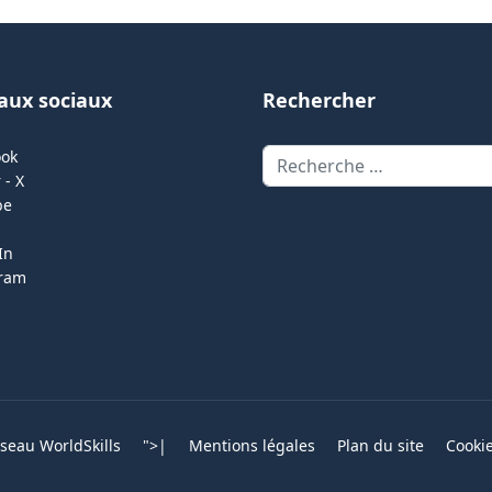
aux sociaux
Rechercher
Rechercher
ook
 - X
be
In
gram
eau WorldSkills
">
|
Mentions légales
Plan du site
Cooki