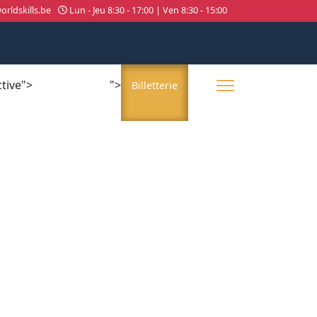
rldskills.be
Lun - Jeu 8:30 - 17:00 | Ven 8:30 - 15:00
ctive">
">
About us
Billetterie