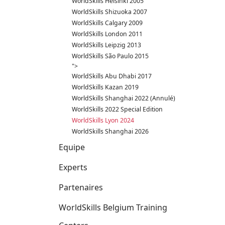
WorldSkills Helsinki 2005
WorldSkills Shizuoka 2007
WorldSkills Calgary 2009
WorldSkills London 2011
WorldSkills Leipzig 2013
WorldSkills São Paulo 2015
">
WorldSkills Abu Dhabi 2017
WorldSkills Kazan 2019
WorldSkills Shanghai 2022 (Annulé)
WorldSkills 2022 Special Edition
WorldSkills Lyon 2024
WorldSkills Shanghai 2026
Equipe
Experts
Partenaires
WorldSkills Belgium Training