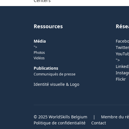
Centers
Ressources
Rése
Média
Faceb
">
Twitter
Photos
YouTu
Vidéos
">
Linked
Publications
Insta
Communiqués de presse
Flickr
Identité visuelle & Logo
© 2025 WorldSkills Belgium
|
Membre du rés
Politique de confidentialité
Contact