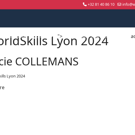
+32 81 40 86 10
info@wo
rldSkills Lyon 2024
">
a
Compétition nationale
WorldSkills Shanghai 2026
cie COLLEMANS
ills Lyon 2024
re