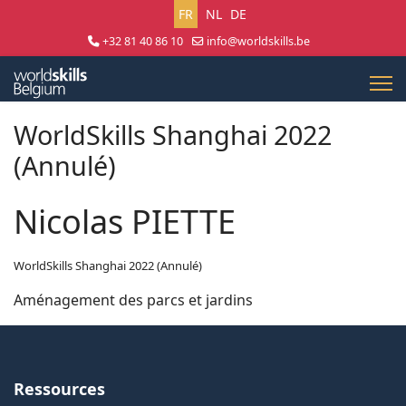
Sélectionnez votre langue
FR
NL
DE
+32 81 40 86 10
info@worldskills.be
Lun - Jeu 8:30 - 17:00 | Ven 8:30 - 15:00
WorldSkills Shanghai 2022
(Annulé)
Nicolas PIETTE
WorldSkills Shanghai 2022 (Annulé)
Aménagement des parcs et jardins
Ressources