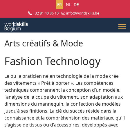
Sélectionnez votre langue
FR
NL
DE
+32 81 40 86 10
info@worldskills.be
Lun - Jeu 8:30 - 17:00 | Ven 8:30 - 15:00
Arts créatifs & Mode
Fashion Technology
Le ou la praticien·ne en technologie de la mode crée
des vêtements « Prêt à porter ». Les compétences
techniques comprennent la conception d’un modèle,
l’analyse de la coupe du vêtement, son adaptation aux
dimensions du mannequin, la confection de modèles
jusqu’à ses finitions. La clé du succès réside dans la
connaissance et la compréhension des matériaux, qu'il
s'agisse de tissus ou d'accessoires, développés avec