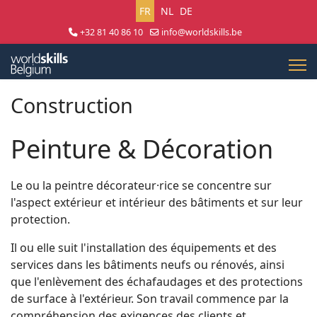
Sélectionnez votre langue
FR
NL
DE
+32 81 40 86 10
info@worldskills.be
Lun - Jeu 8:30 - 17:00 | Ven 8:30 - 15:00
Construction
Peinture & Décoration
Le ou la peintre décorateur·rice se concentre sur
l'aspect extérieur et intérieur des bâtiments et sur leur
protection.
Il ou elle suit l'installation des équipements et des
services dans les bâtiments neufs ou rénovés, ainsi
que l'enlèvement des échafaudages et des protections
de surface à l'extérieur. Son travail commence par la
compréhension des exigences des clients et