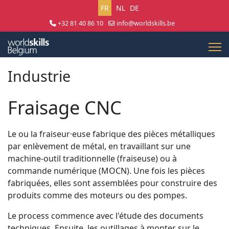
Sélectionnez votre langue
FR
NL
DE
+32 81 40 86 10
info@worldskills.be
Lun - Jeu 8:30 - 17:00 | Ven 8:30 - 15:00
Industrie
Fraisage CNC
Le ou la fraiseur·euse fabrique des pièces métalliques
par enlèvement de métal, en travaillant sur une
machine-outil traditionnelle (fraiseuse) ou à
commande numérique (MOCN). Une fois les pièces
fabriquées, elles sont assemblées pour construire des
produits comme des moteurs ou des pompes.
Le process commence avec l'étude des documents
techniques. Ensuite, les outillages à monter sur le