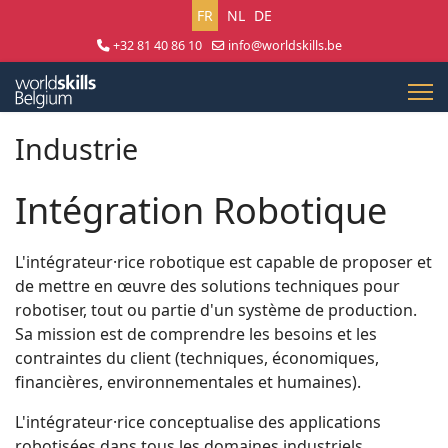
Sélectionnez votre langue
FR
NL
DE
+32 81 40 86 10
info@worldskills.be
Lun - Jeu 8:30 - 17:00 | Ven 8:30 - 15:00
Industrie
Intégration Robotique
L'intégrateur·rice robotique est capable de proposer et
de mettre en œuvre des solutions techniques pour
robotiser, tout ou partie d'un système de production.
Sa mission est de comprendre les besoins et les
contraintes du client (techniques, économiques,
financières, environnementales et humaines).
L'intégrateur·rice conceptualise des applications
robotisées dans tous les domaines industriels