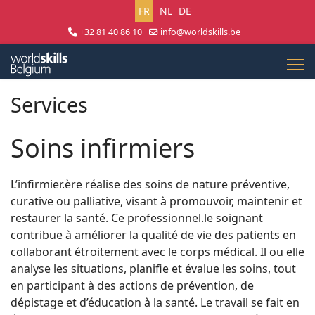
Sélectionnez votre langue
FR
NL
DE
+32 81 40 86 10
info@worldskills.be
Lun - Jeu 8:30 - 17:00 | Ven 8:30 - 15:00
Services
Soins infirmiers
L’infirmier.ère réalise des soins de nature préventive,
curative ou palliative, visant à promouvoir, maintenir et
restaurer la santé. Ce professionnel.le soignant
contribue à améliorer la qualité de vie des patients en
collaborant étroitement avec le corps médical. Il ou elle
analyse les situations, planifie et évalue les soins, tout
en participant à des actions de prévention, de
dépistage et d’éducation à la santé. Le travail se fait en