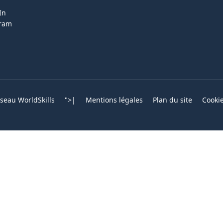
In
gram
eau WorldSkills
">
|
Mentions légales
Plan du site
Cooki