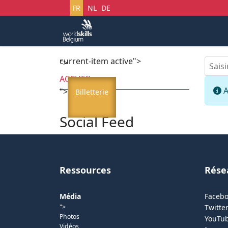
Sélectionnez votre langue
FR
NL
DE
current-item active">
Accueil
Startech's 
Saisir
">
ACCUEIL
I
A
">
Billetterie
Social Feed
Ressources
Rése
Média
Faceb
">
Twitter
Photos
YouTu
Vidéos