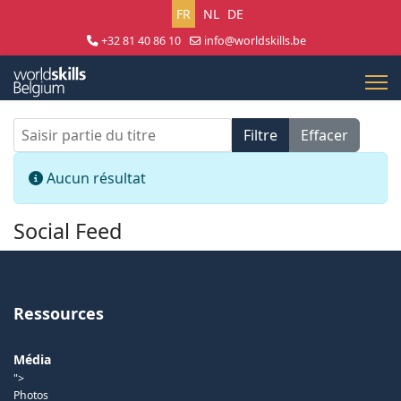
Sélectionnez votre langue
FR
NL
DE
+32 81 40 86 10
info@worldskills.be
Lun - Jeu 8:30 - 17:00 | Ven 8:30 - 15:00
Saisir partie du titre
Filtre
Effacer
Afficher #
Info
Aucun résultat
Social Feed
Ressources
Média
">
Photos