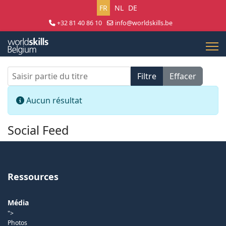
Sélectionnez votre langue
FR
NL
DE
+32 81 40 86 10
info@worldskills.be
Lun - Jeu 8:30 - 17:00 | Ven 8:30 - 15:00
Saisir partie du titre
Filtre
Effacer
Afficher #
Info
Aucun résultat
Social Feed
Ressources
Média
">
Photos