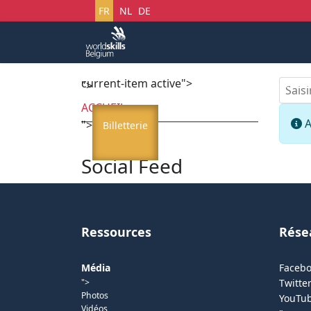
Sélectionnez votre langue
FR
NL
DE
current-item active">
Accueil
Startech's 
Saisir
">
ACCUEIL
I
A
">
Billetterie
Social Feed
Ressources
Rése
Média
Faceb
">
Twitter
Photos
YouTu
Vidéos