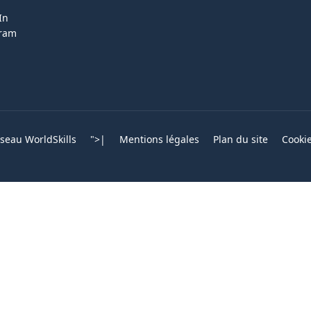
In
gram
eau WorldSkills
">
|
Mentions légales
Plan du site
Cooki