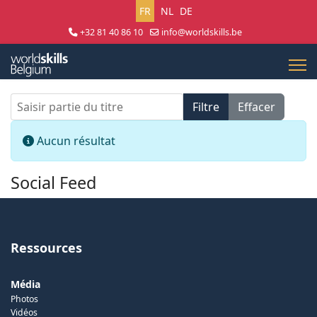
Sélectionnez votre langue
FR
NL
DE
+32 81 40 86 10
info@worldskills.be
Lun - Jeu 8:30 - 17:00 | Ven 8:30 - 15:00
Saisir partie du titre
Filtre
Effacer
Afficher #
Info
Aucun résultat
Social Feed
Ressources
Média
Photos
Vidéos