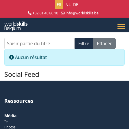
Sélectionnez votre langue
FR
NL
DE
+32 81 40 86 10
info@worldskills.be
Lun - Jeu 8:30 - 17:00 | Ven 8:30 - 15:00
Saisir partie du titre
Filtre
Effacer
Afficher #
Info
Aucun résultat
Social Feed
Ressources
Média
">
Photos