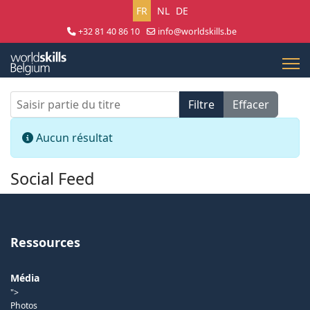
Sélectionnez votre langue
FR
NL
DE
+32 81 40 86 10
info@worldskills.be
Lun - Jeu 8:30 - 17:00 | Ven 8:30 - 15:00
Saisir partie du titre
Filtre
Effacer
Afficher #
Info
Aucun résultat
Social Feed
Ressources
Média
">
Photos