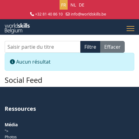
Sélectionnez votre langue
FR
NL
DE
+32 81 40 86 10
info@worldskills.be
Lun - Jeu 8:30 - 17:00 | Ven 8:30 - 15:00
Saisir partie du titre
Filtre
Effacer
Afficher #
Info
Aucun résultat
Social Feed
Ressources
Média
">
Photos