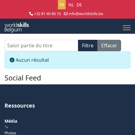
Sélectionnez votre langue
FR
NL
DE
+32 81 40 86 10
info@worldskills.be
Lun - Jeu 8:30 - 17:00 | Ven 8:30 - 15:00
Saisir partie du titre
Filtre
Effacer
Afficher #
Info
Aucun résultat
Social Feed
Ressources
Média
">
Photos