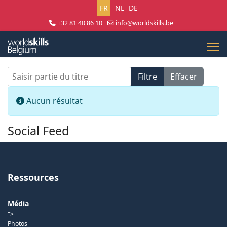
Sélectionnez votre langue
FR
NL
DE
+32 81 40 86 10
info@worldskills.be
Lun - Jeu 8:30 - 17:00 | Ven 8:30 - 15:00
Saisir partie du titre
Filtre
Effacer
Afficher #
Info
Aucun résultat
Social Feed
Ressources
Média
">
Photos