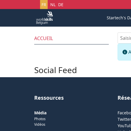
Sélectionnez votre langue
FR
NL
DE
Startech's D
Saisir
ACCUEIL
I
A
Social Feed
Ressources
Rése
Média
Faceb
Photos
Twitter
Vidéos
YouTu