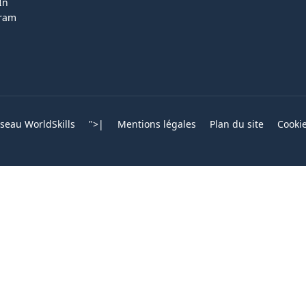
In
gram
eau WorldSkills
">
|
Mentions légales
Plan du site
Cooki