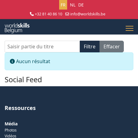
Sélectionnez votre langue
FR
NL
DE
+32 81 40 86 10
info@worldskills.be
Lun - Jeu 8:30 - 17:00 | Ven 8:30 - 15:00
Saisir partie du titre
Filtre
Effacer
Afficher #
Info
Aucun résultat
Social Feed
Ressources
Média
Photos
Vidéos