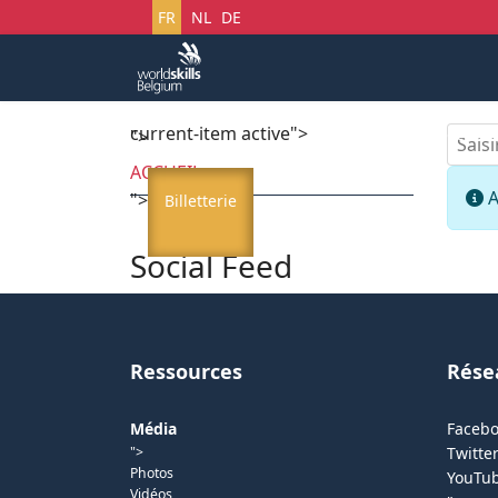
Sélectionnez votre langue
FR
NL
DE
current-item active">
Accueil
Startech's 
Saisir
">
ACCUEIL
I
A
">
Billetterie
Social Feed
Ressources
Rése
Média
Faceb
">
Twitter
Photos
YouTu
Vidéos