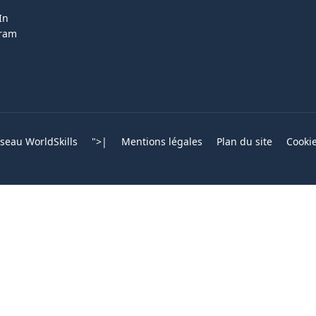
In
gram
eau WorldSkills
">
|
Mentions légales
Plan du site
Cooki