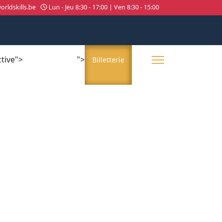
rldskills.be
Lun - Jeu 8:30 - 17:00 | Ven 8:30 - 15:00
ctive">
">
About us
Billetterie