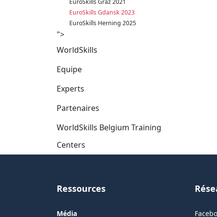
EuroSkills Graz 2021
EuroSkills Gdansk 2023
EuroSkills Herning 2025
">
WorldSkills
Equipe
Experts
Partenaires
WorldSkills Belgium Training
Centers
Ressources
Rése
Média
Faceb