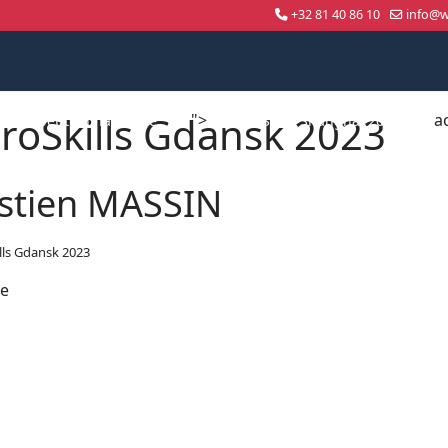
+32 81 40 86 10
info@wo
roSkills Gdansk 2023
">
a
Compétition nationale
WorldSkills Shanghai 2026
stien MASSIN
lls Gdansk 2023
ne