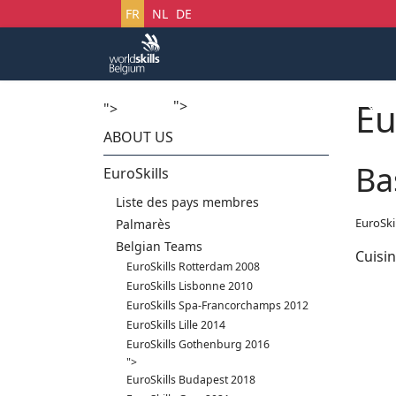
Sélectionnez votre langue
FR
NL
DE
Eu
">
Accueil
Startech's Days
">
ABOUT US
Ba
EuroSkills
Liste des pays membres
EuroSki
Palmarès
Belgian Teams
Cuisi
EuroSkills Rotterdam 2008
EuroSkills Lisbonne 2010
EuroSkills Spa-Francorchamps 2012
EuroSkills Lille 2014
EuroSkills Gothenburg 2016
">
EuroSkills Budapest 2018