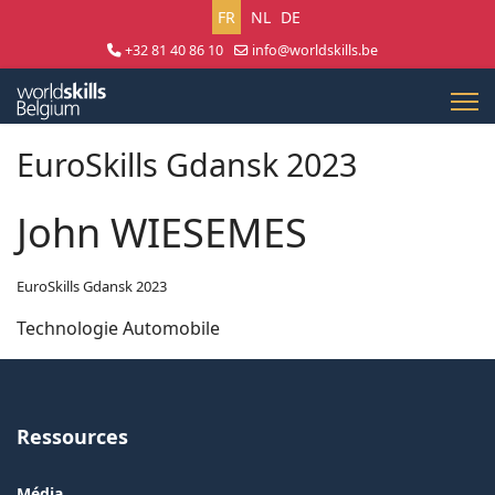
Sélectionnez votre langue
FR
NL
DE
+32 81 40 86 10
info@worldskills.be
Lun - Jeu 8:30 - 17:00 | Ven 8:30 - 15:00
EuroSkills Gdansk 2023
John WIESEMES
EuroSkills Gdansk 2023
Technologie Automobile
Ressources
Média