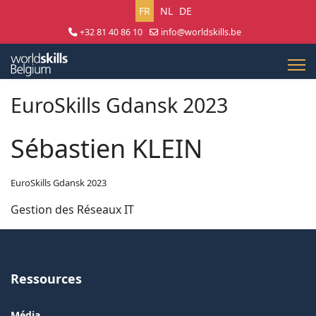
Sélectionnez votre langue
FR
NL
DE
+32 81 40 86 10
info@worldskills.be
Lun - Jeu 8:30 - 17:00 | Ven 8:30 - 15:00
EuroSkills Gdansk 2023
Sébastien KLEIN
EuroSkills Gdansk 2023
Gestion des Réseaux IT
Ressources
Média