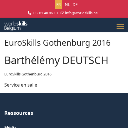
Sélectionnez votre langue
FR
NL
DE
+32 81 40 86 10
info@worldskills.be
Lun - Jeu 8:30 - 17:00 | Ven 8:30 - 15:00
EuroSkills Gothenburg 2016
Barthélémy DEUTSCH
EuroSkills Gothenburg 2016
Service en salle
Ressources
Média