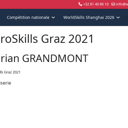
+32 81 40 86 10
info@wo
a
Compétition nationale
WorldSkills Shanghai 2026
roSkills Graz 2021
rian GRANDMONT
lls Graz 2021
serie