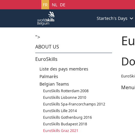
Sélectionnez votre langue
FR
NL
DE
Startech's Days
Eu
">
ABOUT US
Do
EuroSkills
Liste des pays membres
EuroSki
Palmarès
Belgian Teams
Menui
EuroSkills Rotterdam 2008
EuroSkills Lisbonne 2010
EuroSkills Spa-Francorchamps 2012
EuroSkills Lille 2014
EuroSkills Gothenburg 2016
EuroSkills Budapest 2018
EuroSkills Graz 2021