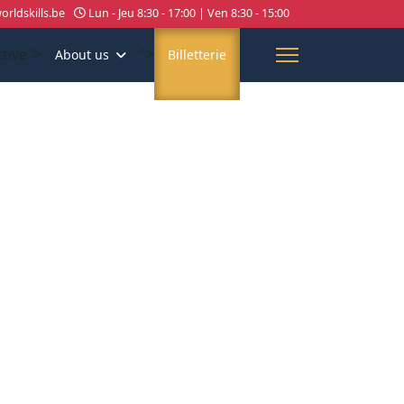
rldskills.be
Lun - Jeu 8:30 - 17:00 | Ven 8:30 - 15:00
ctive">
">
About us
Billetterie