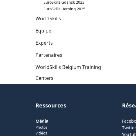
EuroSkills Gdansk 2023
EuroSkills Herning 2025
WorldSkills
Equipe
Experts
Partenaires
WorldSkills Belgium Training
Centers
Ressources
Rése
Média
Faceb
Photos
Twitter
Vidéos
YouTu