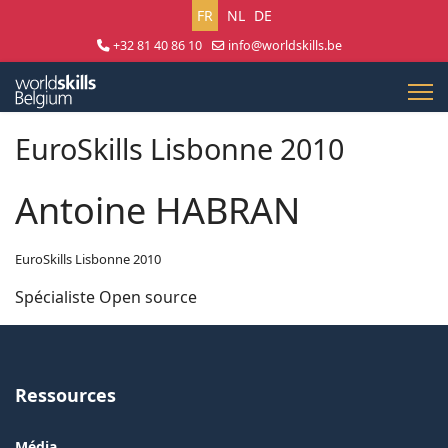
Sélectionnez votre langue
FR
NL
DE
+32 81 40 86 10
info@worldskills.be
Lun - Jeu 8:30 - 17:00 | Ven 8:30 - 15:00
EuroSkills Lisbonne 2010
Antoine HABRAN
EuroSkills Lisbonne 2010
Spécialiste Open source
Ressources
Média