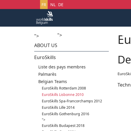
Sélectionnez votre langue
FR
NL
DE
Eu
">
Accueil
Startech's Days
">
ABOUT US
De
EuroSkills
Liste des pays membres
EuroSki
Palmarès
Belgian Teams
Techn
EuroSkills Rotterdam 2008
EuroSkills Lisbonne 2010
EuroSkills Spa-Francorchamps 2012
EuroSkills Lille 2014
EuroSkills Gothenburg 2016
">
EuroSkills Budapest 2018