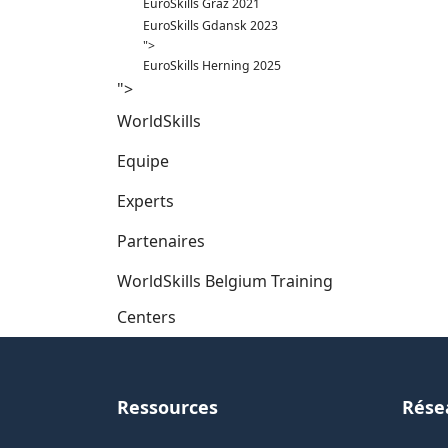
EuroSkills Graz 2021
EuroSkills Gdansk 2023
">
EuroSkills Herning 2025
">
WorldSkills
Equipe
Experts
Partenaires
WorldSkills Belgium Training
Centers
Ressources
Rése