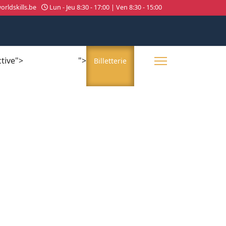
rldskills.be
Lun - Jeu 8:30 - 17:00 | Ven 8:30 - 15:00
ctive">
">
About us
Billetterie