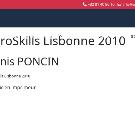
+32 81 40 86 10
info@wo
roSkills Lisbonne 2010
">
a
Compétition nationale
WorldSkills Shanghai 2026
nis PONCIN
lls Lisbonne 2010
icien imprimeur