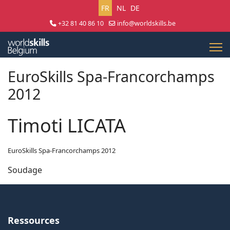
Sélectionnez votre langue
FR
NL
DE
+32 81 40 86 10
info@worldskills.be
Lun - Jeu 8:30 - 17:00 | Ven 8:30 - 15:00
EuroSkills Spa-Francorchamps
2012
Timoti LICATA
EuroSkills Spa-Francorchamps 2012
Soudage
Ressources