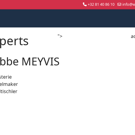
+32 81 40 86 10
info@wo
perts
">
a
Compétition nationale
WorldSkills Shanghai 2026
bbe MEYVIS
sterie
elmaker
tischler