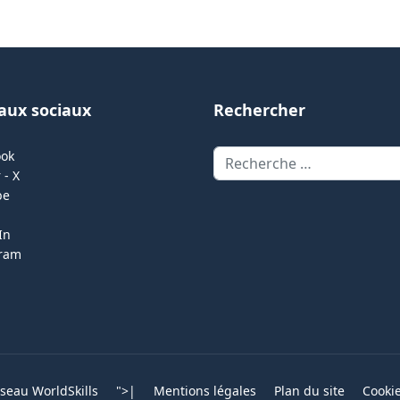
aux sociaux
Rechercher
Rechercher
ook
 - X
be
In
gram
eau WorldSkills
">
|
Mentions légales
Plan du site
Cooki