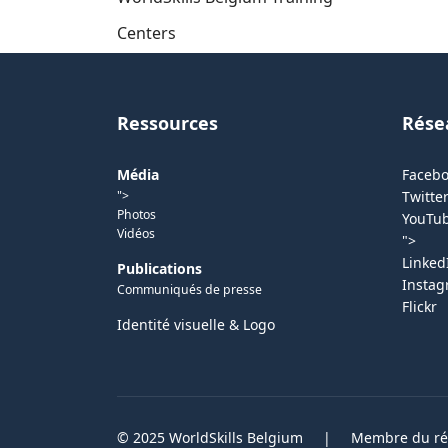
Centers
Ressources
Rése
Média
Faceb
">
Twitter
Photos
YouTu
Vidéos
">
Linked
Publications
Insta
Communiqués de presse
Flickr
Identité visuelle & Logo
© 2025 WorldSkills Belgium
|
Membre du rés