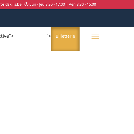
rldskills.be
Lun - Jeu 8:30 - 17:00 | Ven 8:30 - 15:00
ctive">
">
About us
Billetterie