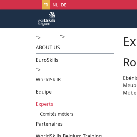
Sélectionnez votre langue
FR
NL
DE
Ex
">
Accueil
Startech's Days
">
ABOUT US
Ro
EuroSkills
">
Ebéni
WorldSkills
Meub
Equipe
Möbel
Experts
Comités métiers
Partenaires
WorldSkills Belgium Training