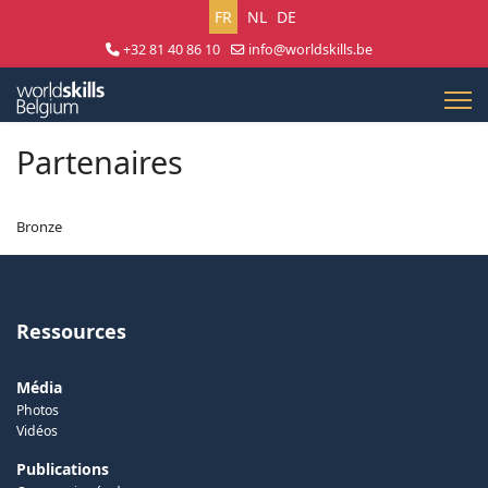
Sélectionnez votre langue
FR
NL
DE
+32 81 40 86 10
info@worldskills.be
Lun - Jeu 8:30 - 17:00 | Ven 8:30 - 15:00
Partenaires
Bronze
Ressources
Média
Photos
Vidéos
Publications