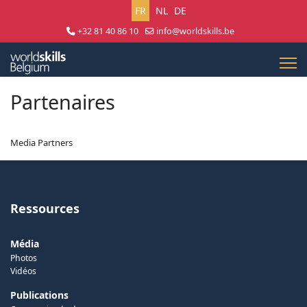
Sélectionnez votre langue
FR
NL
DE
+32 81 40 86 10
info@worldskills.be
Lun - Jeu 8:30 - 17:00 | Ven 8:30 - 15:00
Partenaires
Media Partners
Ressources
Média
Photos
Vidéos
Publications