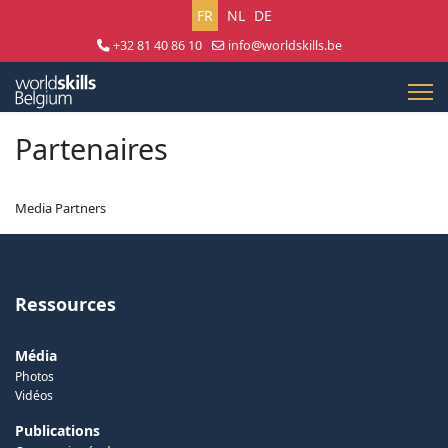
Sélectionnez votre langue
FR
NL
DE
+32 81 40 86 10
info@worldskills.be
Lun - Jeu 8:30 - 17:00 | Ven 8:30 - 15:00
Partenaires
Media Partners
Ressources
Média
Photos
Vidéos
Publications