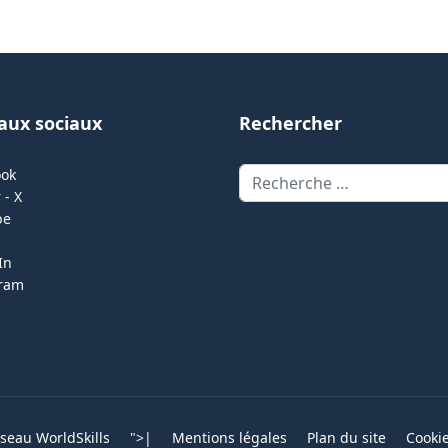
aux sociaux
Rechercher
Rechercher
ook
 - X
be
In
gram
eau WorldSkills
">
|
Mentions légales
Plan du site
Cooki