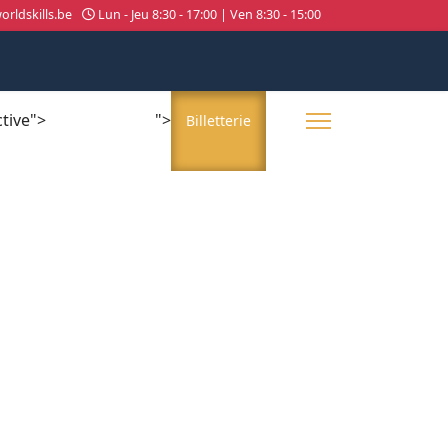
rldskills.be
Lun - Jeu 8:30 - 17:00 | Ven 8:30 - 15:00
ctive">
">
About us
Billetterie