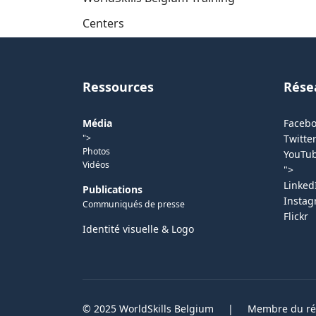
Centers
Ressources
Rése
Média
Faceb
">
Twitter
Photos
YouTu
Vidéos
">
Linked
Publications
Insta
Communiqués de presse
Flickr
Identité visuelle & Logo
© 2025 WorldSkills Belgium
|
Membre du rés