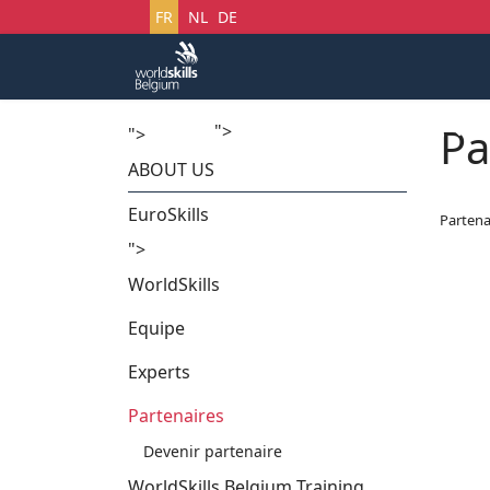
Sélectionnez votre langue
FR
NL
DE
Pa
">
Accueil
Startech's Days
">
ABOUT US
EuroSkills
Partena
">
WorldSkills
Equipe
Experts
Partenaires
Devenir partenaire
WorldSkills Belgium Training