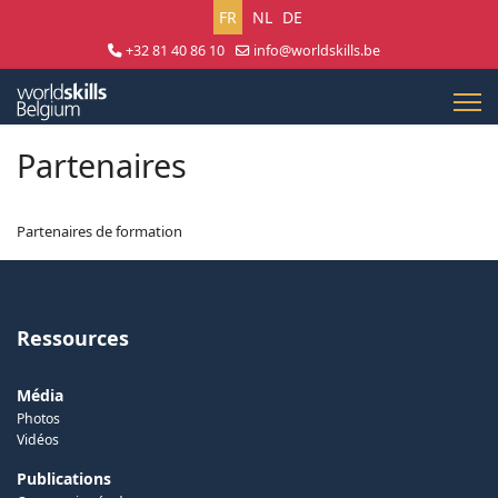
Sélectionnez votre langue
FR
NL
DE
+32 81 40 86 10
info@worldskills.be
Lun - Jeu 8:30 - 17:00 | Ven 8:30 - 15:00
Partenaires
Partenaires de formation
Ressources
Média
Photos
Vidéos
Publications