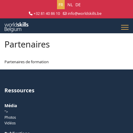
Sélectionnez votre langue
FR
NL
DE
+32 81 40 86 10
info@worldskills.be
Lun - Jeu 8:30 - 17:00 | Ven 8:30 - 15:00
Partenaires
Partenaires de formation
Ressources
Média
">
Photos
Vidéos