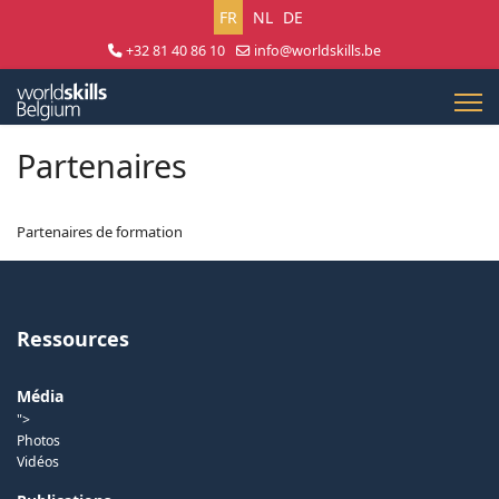
Sélectionnez votre langue
FR
NL
DE
+32 81 40 86 10
info@worldskills.be
Lun - Jeu 8:30 - 17:00 | Ven 8:30 - 15:00
Partenaires
Partenaires de formation
Ressources
Média
">
Photos
Vidéos