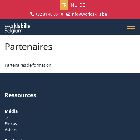
Sélectionnez votre langue
FR
NL
DE
+32 81 40 86 10
info@worldskills.be
Lun - Jeu 8:30 - 17:00 | Ven 8:30 - 15:00
Partenaires
Partenaires de formation
Ressources
Média
">
Photos
Vidéos