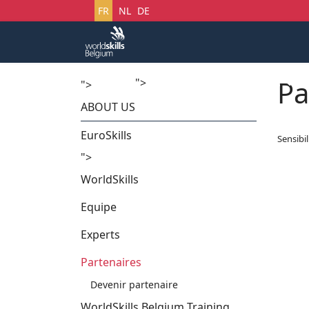
Sélectionnez votre langue
FR
NL
DE
Pa
">
Accueil
Startech's Days
">
ABOUT US
EuroSkills
Sensibi
">
WorldSkills
Equipe
Experts
Partenaires
Devenir partenaire
WorldSkills Belgium Training