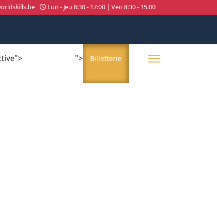
rldskills.be
Lun - Jeu 8:30 - 17:00 | Ven 8:30 - 15:00
ctive">
">
About us
Billetterie