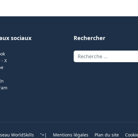
aux sociaux
Rechercher
Rechercher
ook
 - X
be
In
gram
eau WorldSkills
">
|
Mentions légales
Plan du site
Cooki