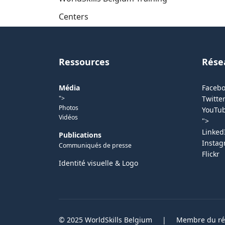
Centers
Ressources
Rése
Média
Faceb
">
Twitter
Photos
YouTu
Vidéos
">
Linked
Publications
Insta
Communiqués de presse
Flickr
Identité visuelle & Logo
© 2025 WorldSkills Belgium
|
Membre du rés