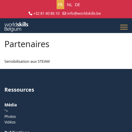
Sélectionnez votre langue
FR
NL
DE
+32 81 40 86 10
info@worldskills.be
Lun - Jeu 8:30 - 17:00 | Ven 8:30 - 15:00
Partenaires
Sensibilisation aux STEAM
Ressources
Média
">
Photos
Vidéos