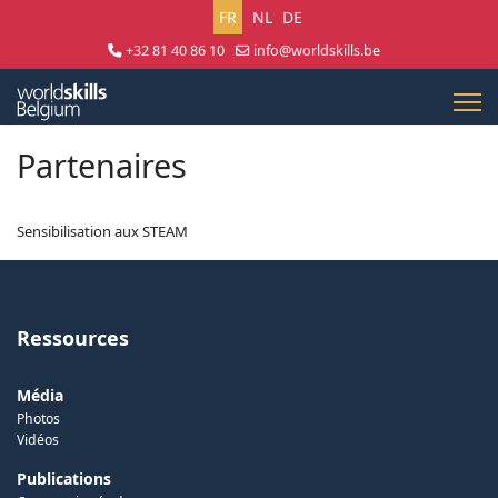
Sélectionnez votre langue
FR
NL
DE
+32 81 40 86 10
info@worldskills.be
Lun - Jeu 8:30 - 17:00 | Ven 8:30 - 15:00
Partenaires
Sensibilisation aux STEAM
Ressources
Média
Photos
Vidéos
Publications