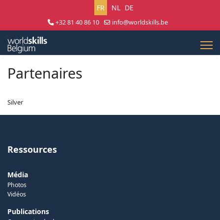
Sélectionnez votre langue
FR
NL
DE
+32 81 40 86 10
info@worldskills.be
Lun - Jeu 8:30 - 17:00 | Ven 8:30 - 15:00
Partenaires
Silver
Ressources
Média
Photos
Vidéos
Publications