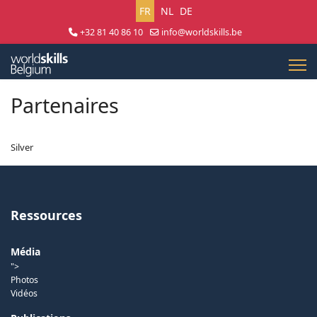
Sélectionnez votre langue
FR
NL
DE
+32 81 40 86 10
info@worldskills.be
Lun - Jeu 8:30 - 17:00 | Ven 8:30 - 15:00
Partenaires
Silver
Ressources
Média
">
Photos
Vidéos