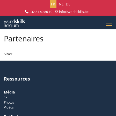
Sélectionnez votre langue
FR
NL
DE
+32 81 40 86 10
info@worldskills.be
Lun - Jeu 8:30 - 17:00 | Ven 8:30 - 15:00
Partenaires
Silver
Ressources
Média
">
Photos
Vidéos