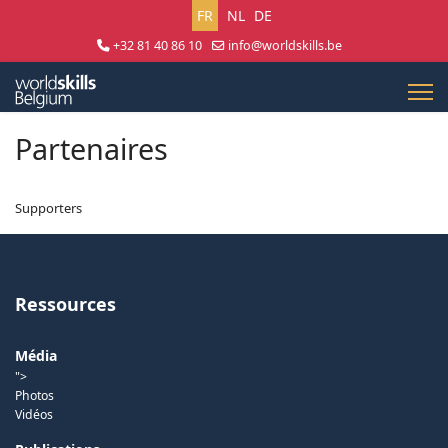
Sélectionnez votre langue
FR
NL
DE
+32 81 40 86 10
info@worldskills.be
Lun - Jeu 8:30 - 17:00 | Ven 8:30 - 15:00
Partenaires
Supporters
Ressources
Média
">
Photos
Vidéos